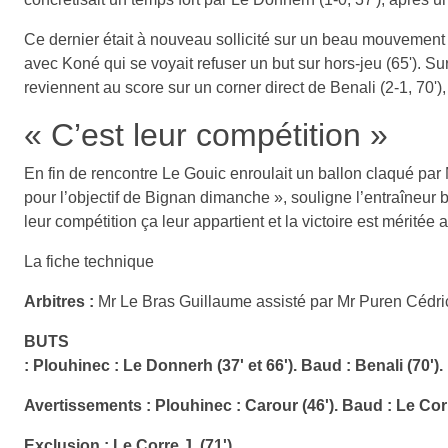
Coupe de Bretagne (16e de finale). Plouhinec (R2) - Baud
Entre deux formations proches l’une de l’autre en championna
concrétisait un temps fort par Le Donnerh (1-0, 37'), après un
Ce dernier était à nouveau sollicité sur un beau mouvement 
avec Koné qui se voyait refuser un but sur hors-jeu (65'). Su
reviennent au score sur un corner direct de Benali (2-1, 70')
« C’est leur compétition »
En fin de rencontre Le Gouic enroulait un ballon claqué par
pour l’objectif de Bignan dimanche », souligne l’entraîneur 
leur compétition ça leur appartient et la victoire est mérité
La fiche technique
Arbitres :
Mr Le Bras Guillaume assisté par Mr Puren Cédric
BUTS
:
Plouhinec : Le Donnerh (37' et 66'). Baud : Benali (70').