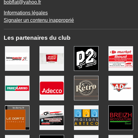
Tél. :
0667491795
bobflat@yahoo.fr
Informations légales
Signaler un contenu inapproprié
Les partenaires du club