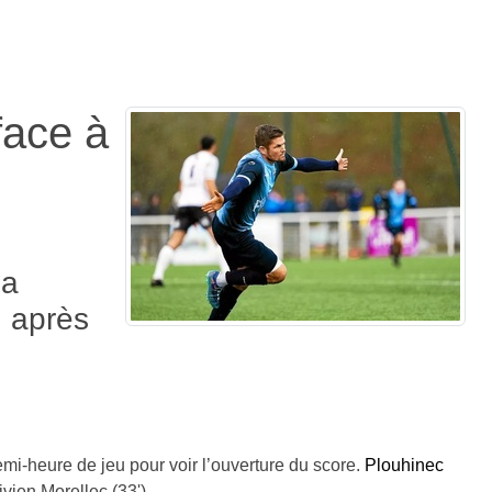
face à
la
, après