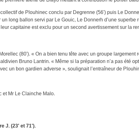
 (R2) : 2-1.
t, avec une dynamique offensive, il n’a fallu attendre que la d
e première alerte de Blayo mettant à contribution le portier bald
collectif de Plouhinec conclu par Degrenne (56') puis Le Donnerh
r un long ballon servi par Le Gouic, Le Donnerh d’une superbe repr
, leur capitaine est exclu pour un second avertissement sur la re
 Morellec (80'). « On a bien tenu tête avec un groupe largement
baldivien Bruno Lantrin. « Même si la préparation n’a pas été o
e avec un bon gardien adverse », soulignait l’entraîneur de Plouh
 et Mr Le Clainche Malo.