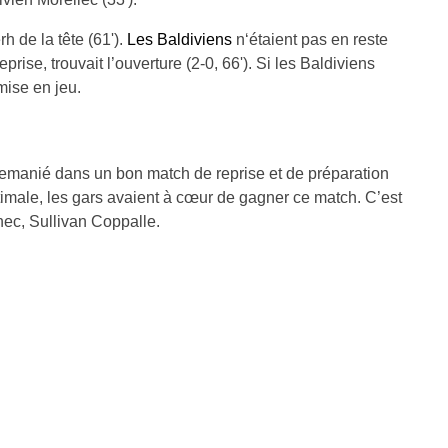
emi-heure de jeu pour voir l’ouverture du score.
Plouhinec
ivien Morellec (33').
 de la tête (61').
Les Baldiviens
n‘étaient pas en reste
ise, trouvait l’ouverture (2-0, 66'). Si les Baldiviens
mise en jeu.
 remanié dans un bon match de reprise et de préparation
ptimale, les gars avaient à cœur de gagner ce match. C’est
inec, Sullivan Coppalle.