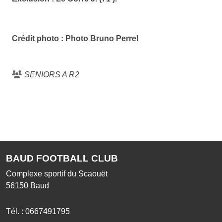
Avertissements :
Plouhinec : Carour (46'). Baud : Le Corre
Exclusion :
Le Corre J. (71').
Crédit photo : Photo Bruno Perrel
SENIORS A R2
BAUD FOOTBALL CLUB
Complexe sportif du Scaouët
56150
Baud