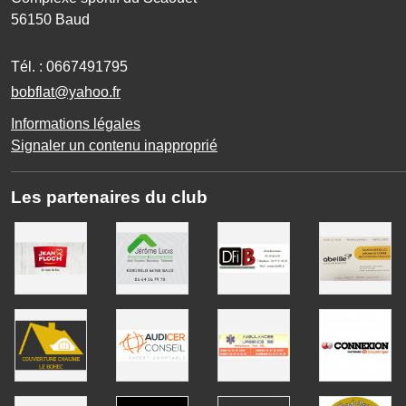
56150
Baud
Tél. :
0667491795
bobflat@yahoo.fr
Informations légales
Signaler un contenu inapproprié
Les partenaires du club