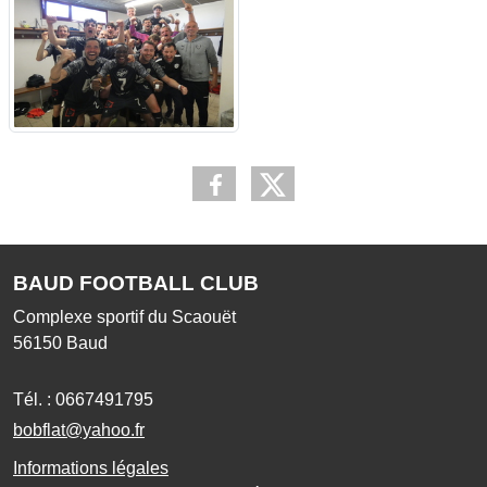
BAUD FOOTBALL CLUB
Complexe sportif du Scaouët
56150
Baud
Tél. :
0667491795
bobflat@yahoo.fr
Informations légales
Signaler un contenu inapproprié