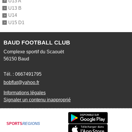
U13 A
U13 B
U14
U15 D1
BAUD FOOTBALL CLUB
Complexe sportif du Scaouët
56150
Baud
Tél. :
0667491795
bobflat@yahoo.fr
Informations légales
Signaler un contenu inapproprié
SPORTS
REGIONS