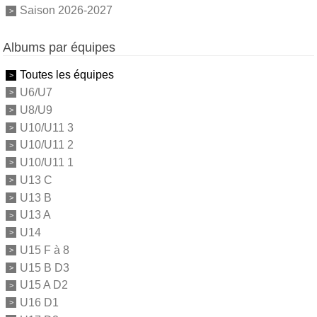
Saison 2026-2027
Albums par équipes
Toutes les équipes
U6/U7
U8/U9
U10/U11 3
U10/U11 2
U10/U11 1
U13 C
U13 B
U13 A
U14
U15 F à 8
U15 B D3
U15 A D2
U16 D1