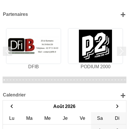
+
Partenaires
Précedent
Sui
DFIB
PODIUM 2000
+
Calendrier
Août 2026
Lu
Ma
Me
Je
Ve
Sa
Di