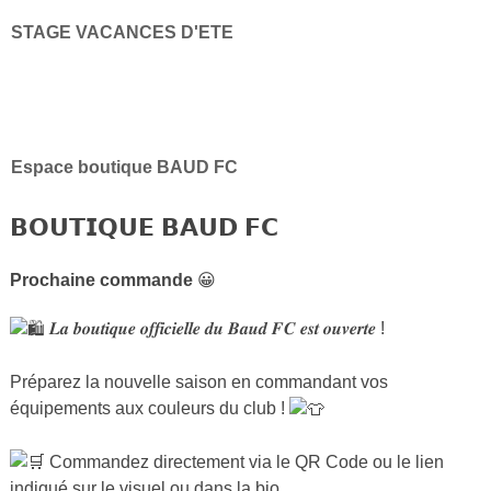
STAGE VACANCES D'ETE
Espace boutique BAUD FC
𝗕𝗢𝗨𝗧𝗜𝗤𝗨𝗘 𝗕𝗔𝗨𝗗 𝗙𝗖
Prochaine commande
😀
𝑳𝒂 𝒃𝒐𝒖𝒕𝒊𝒒𝒖𝒆 𝒐𝒇𝒇𝒊𝒄𝒊𝒆𝒍𝒍𝒆 𝒅𝒖 𝑩𝒂𝒖𝒅 𝑭𝑪 𝒆𝒔𝒕 𝒐𝒖𝒗𝒆𝒓𝒕𝒆 !
Préparez la nouvelle saison en commandant vos
équipements aux couleurs du club !
Commandez directement via le QR Code ou le lien
indiqué sur le visuel ou dans la bio