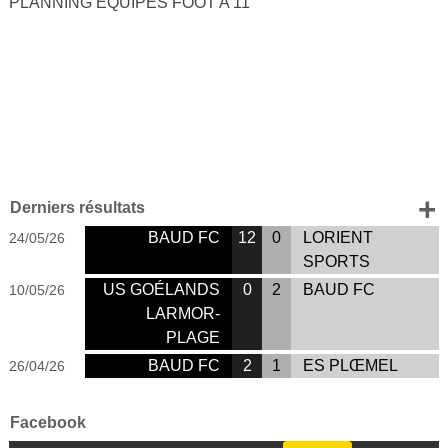
PLANNING EQUIPES FOOT A 11
+ 
Derniers résultats
BAUD FC
12
0
LORIENT
24/05/26
SPORTS
US GOÉLANDS
0
2
BAUD FC
10/05/26
LARMOR-
PLAGE
BAUD FC
2
1
ES PLŒMEL
26/04/26
Facebook