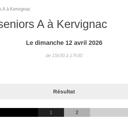
s A à Kervignac
 seniors A à Kervignac
Le
dimanche
12
avril
2026
de 15h30 à 17h30
Résultat
1
2