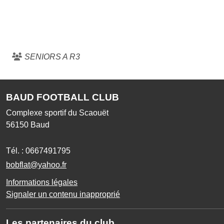
SENIORS A R3
BAUD FOOTBALL CLUB
Complexe sportif du Scaouët
56150
Baud
Tél. :
0667491795
bobflat@yahoo.fr
Informations légales
Signaler un contenu inapproprié
Les partenaires du club