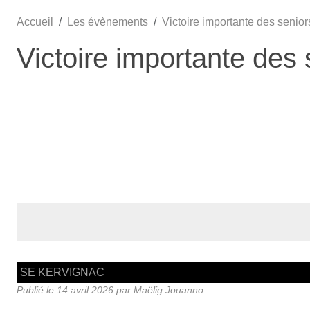
Accueil
Les évènements
Victoire importante des senior
Victoire importante des
SE KERVIGNAC
Publié le
14 avril 2026
par Maëlig Jouanno