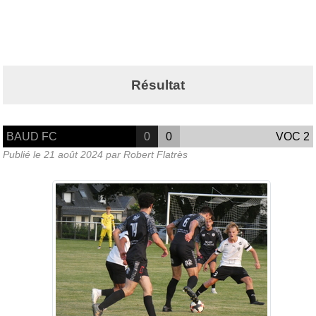
Résultat
BAUD FC
0
0
VOC 2
Publié le
21 août 2024
par Robert Flatrès