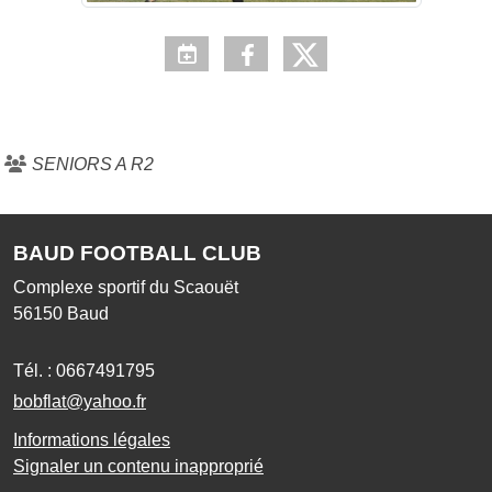
SENIORS A R2
BAUD FOOTBALL CLUB
Complexe sportif du Scaouët
56150
Baud
Tél. :
0667491795
bobflat@yahoo.fr
Informations légales
Signaler un contenu inapproprié