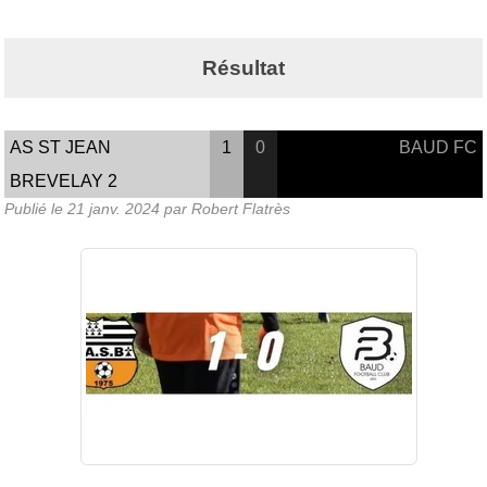
Résultat
AS ST JEAN
1
0
BAUD FC
BREVELAY 2
Publié le
21 janv. 2024
par Robert Flatrès