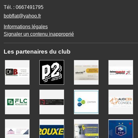
Complexe sportif du Scaouët
56150
Baud
Tél. :
0667491795
bobflat@yahoo.fr
Informations légales
Signaler un contenu inapproprié
Les partenaires du club