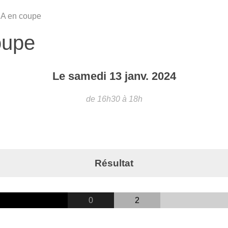
 A en coupe
oupe
Le
samedi
13
janv.
2024
de 16h30 à 18h
Résultat
0
2