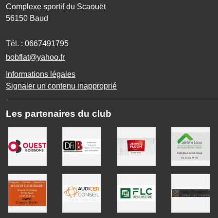
Complexe sportif du Scaouët
56150
Baud
Tél. :
0667491795
bobflat@yahoo.fr
Informations légales
Signaler un contenu inapproprié
Les partenaires du club