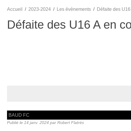
Accueil
2023-2024
Les évènements
Défaite des U16
Défaite des U16 A en c
BAUD FC
Publié le
14 janv. 2024
par Robert Flatrès