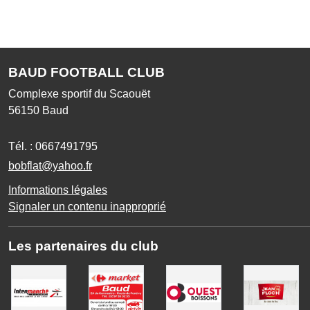
BAUD FOOTBALL CLUB
Complexe sportif du Scaouët
56150
Baud
Tél. :
0667491795
bobflat@yahoo.fr
Informations légales
Signaler un contenu inapproprié
Les partenaires du club