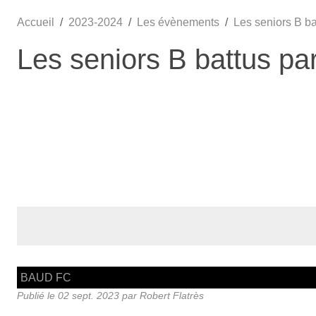
Accueil
2023-2024
Les évènements
Les seniors B b
Les seniors B battus p
BAUD FC
Publié le
02 sept. 2023
par Robert Flatrès