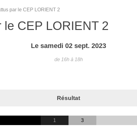
attus par le CEP LORIENT 2
ar le CEP LORIENT 2
Le
samedi
02
sept.
2023
de 16h à 18h
Résultat
1
3