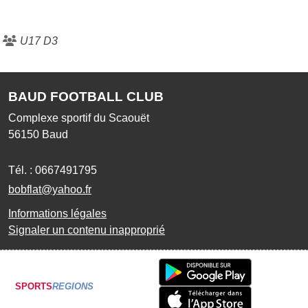
U17 D3
BAUD FOOTBALL CLUB
Complexe sportif du Scaouët
56150
Baud
Tél. :
0667491795
bobflat@yahoo.fr
Informations légales
Signaler un contenu inapproprié
SPORTS
REGIONS