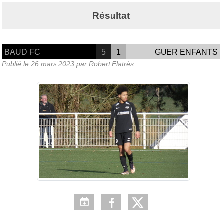
Résultat
BAUD FC
5
1
GUER ENFANTS
Publié le
26 mars 2023
par Robert Flatrès