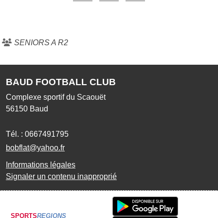
SENIORS A R2
BAUD FOOTBALL CLUB
Complexe sportif du Scaouët
56150
Baud
Tél. :
0667491795
bobflat@yahoo.fr
Informations légales
Signaler un contenu inapproprié
SPORTS
REGIONS