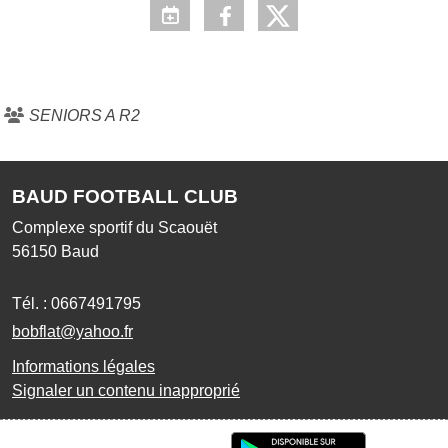
SENIORS A R2
BAUD FOOTBALL CLUB
Complexe sportif du Scaouët
56150
Baud
Tél. :
0667491795
bobflat@yahoo.fr
Informations légales
Signaler un contenu inapproprié