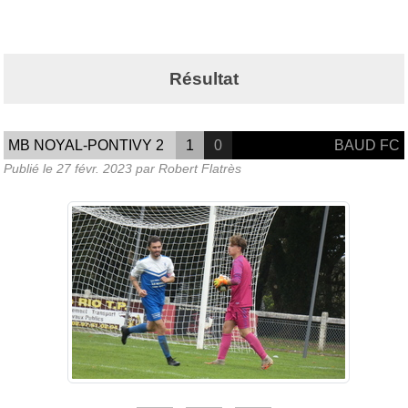
Résultat
MB NOYAL-PONTIVY 2
1
0
BAUD FC
Publié le
27 févr. 2023
par Robert Flatrès