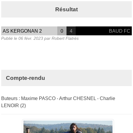
Résultat
AS KERGONAN 2
0
4
BAUD FC
Publié le
06 févr. 2023
par Robert Flatrès
Compte-rendu
Buteurs : Maxime PASCO - Arthur CHESNEL - Charlie
LENOIR (2)