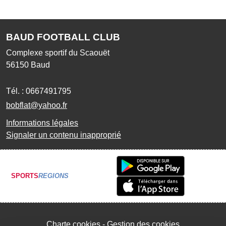
BAUD FOOTBALL CLUB
Complexe sportif du Scaouët
56150
Baud
Tél. :
0667491795
bobflat@yahoo.fr
Informations légales
Signaler un contenu inapproprié
SPORTS
REGIONS
Charte cookies
Gestion des cookies