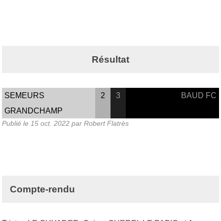
Résultat
SEMEURS
2
3
BAUD FC
GRANDCHAMP
Publié le
15 oct. 2022
par Robert Flatrès
Compte-rendu